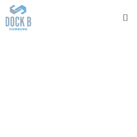
SIMONE FOTH
IMMOBILIEN
Ein Haus ist genauso unverwechselbar, wie die
Menschen, die darin leben. Auch wenn wirtschaftliche
Aspekte meist eine wichtige Rolle spielen, so sind
Immobilien immer auch ein leidenschaftliches Thema.
Denn schließlich geht es um Ihr Zuhause. Darum nehmen
wir uns die Zeit, mit Ihnen über Ihre Pläne und Wünsche
zu sprechen, egal ob Sie Ihr vertrautes Haus verkaufen
möchten oder nach einem neuen Zuhause für sich und