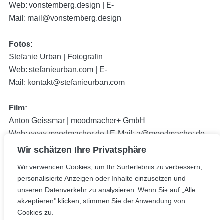
Web:
vonsternberg.design
| E-
Mail:
mail@vonsternberg.design
Fotos:
Stefanie Urban | Fotografin
Web:
stefanieurban.com
| E-
Mail:
kontakt@stefanieurban.com
Film:
Anton Geissmar | moodmacher+ GmbH
Web:
www.moodmacher.de
| E-Mail:
a@moodmacher.de
Wir schätzen Ihre Privatsphäre
Wir verwenden Cookies, um Ihr Surferlebnis zu verbessern,
personalisierte Anzeigen oder Inhalte einzusetzen und
KONTAKT
IMPRESSUM
DATENSCHUTZ
unseren Datenverkehr zu analysieren. Wenn Sie auf „Alle
© 2026 Dock B Hamburg. Alle Rechte vorbehalten.
akzeptieren" klicken, stimmen Sie der Anwendung von
Designed by
vonsternberg.design
Cookies zu.