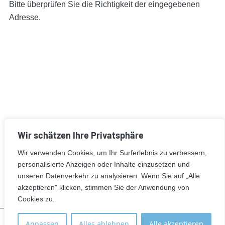
Bitte überprüfen Sie die Richtigkeit der eingegebenen
Adresse.
Wir schätzen Ihre Privatsphäre
Wir verwenden Cookies, um Ihr Surferlebnis zu verbessern,
personalisierte Anzeigen oder Inhalte einzusetzen und
unseren Datenverkehr zu analysieren. Wenn Sie auf „Alle
KONTAKT
IMPRESSUM
DATENSCHUTZ
akzeptieren" klicken, stimmen Sie der Anwendung von
© 2026 Dock B Hamburg. Alle Rechte vorbehalten.
Cookies zu.
Designed by
vonsternberg.design
Anpassen
Alles ablehnen
Alle akzeptieren